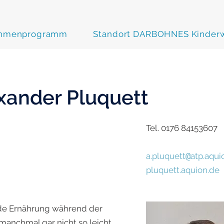
hmenprogramm
Standort DARBOHNES Kinderw
xander Pluquett
Tel. 0176 84153607
a.pluquett
@
atp.aqui
pluquett.aquion.de
de Ernährung während der
manchmal gar nicht so leicht.