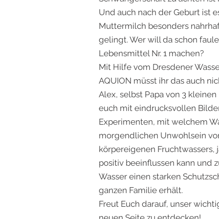
Und auch nach der Geburt ist es
Muttermilch besonders nahrhaft 
gelingt. Wer will da schon fa
Lebensmittel Nr. 1 machen?
Mit Hilfe vom Dresdener Wasse
AQUION müsst ihr das auch nic
Alex, selbst Papa von 3 kleinen
euch mit eindrucksvollen Bild
Experimenten, mit welchem W
morgendlichen Unwohlsein vorb
körpereigenen Fruchtwassers, j
positiv beeinflussen kann und z
Wasser einen starken Schutzsc
ganzen Familie erhält.
Freut Euch darauf, unser wicht
neuen Seite zu entdecken!